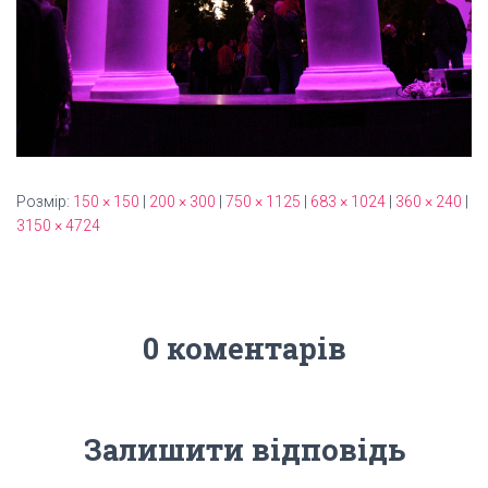
Розмір:
150 × 150
|
200 × 300
|
750 × 1125
|
683 × 1024
|
360 × 240
|
3150 × 4724
0 коментарів
Залишити відповідь