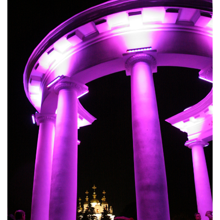
Ц
І
Ю