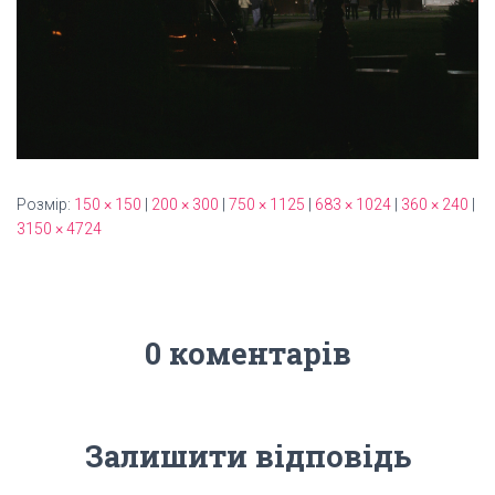
Розмір:
150 × 150
|
200 × 300
|
750 × 1125
|
683 × 1024
|
360 × 240
|
3150 × 4724
0 коментарів
Залишити відповідь