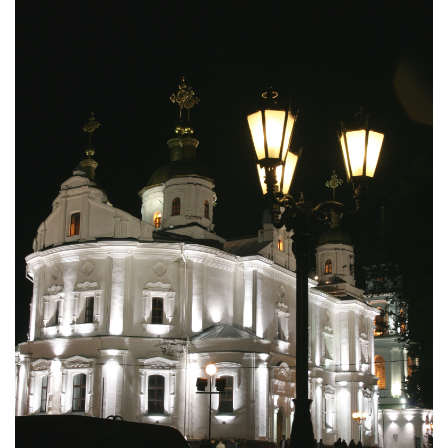
Ц
І
Ю