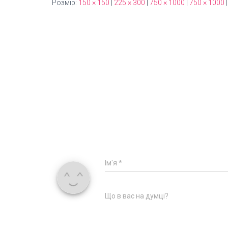
Розмір:
150 × 150
|
225 × 300
|
750 × 1000
|
750 × 1000
|
Ім'я
*
Що в вас на думці?