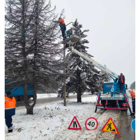
Ц
І
Ю