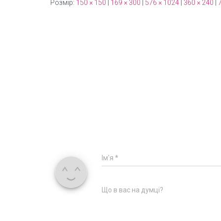
Розмір:
150 × 150
|
169 × 300
|
576 × 1024
|
360 × 240
|
Ім'я
*
Що в вас на думці?