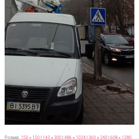
Розмір:
150 × 150
|
143 × 300
|
486 × 1024
|
360 × 240
|
608 × 1280