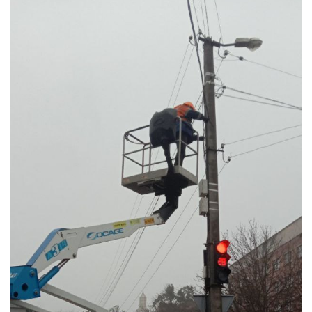
Ц
І
Ю