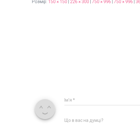
Розмір:
150 × 150
|
226 × 300
|
750 × 996
|
750 × 996
|
36
Ім'я
*
Що в вас на думці?