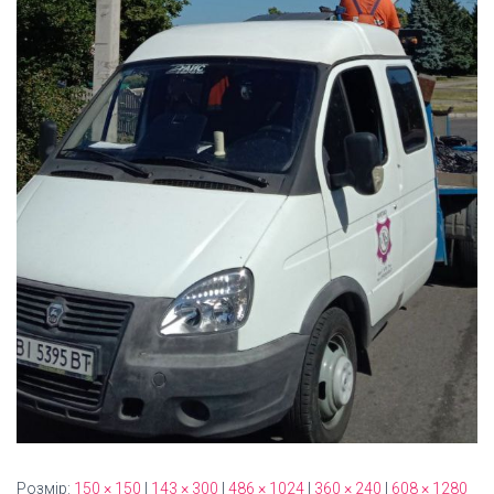
Розмір:
150 × 150
|
143 × 300
|
486 × 1024
|
360 × 240
|
608 × 1280