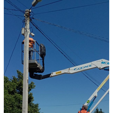
Ц
І
Ю