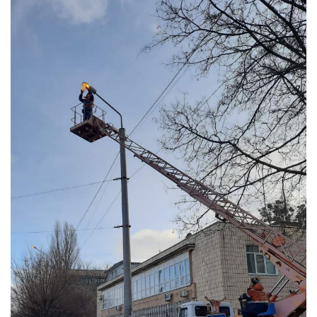
Ц
І
Ю