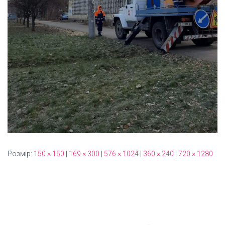
Розмір:
150 × 150
|
169 × 300
|
576 × 1024
|
360 × 240
|
720 × 1280