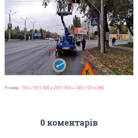
Ц
І
Ю
Розмір:
150 × 150
|
300 × 200
|
360 × 240
|
720 × 480
0 коментарів