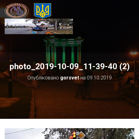
П
Е
Р
photo_2019-10-09_11-39-40 (2)
Е
М
К
Опубліковано
gorsvet
на
09.10.2019
Н
У
Т
И
Н
А
В
І
Г
А