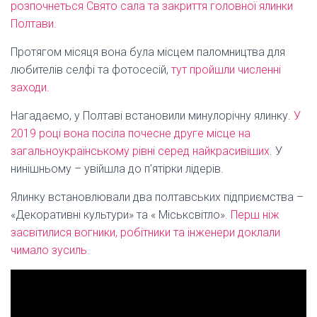
розпочнеться Свято сала та закриття головної ялинки
Полтави.
Протягом місяця вона була місцем паломництва для
любителів селфі та фотосесій,
тут пройшли численні
заходи.
Нагадаємо, у Полтаві встановили минулорічну ялинку.
У
2019 році вона посіла почесне друге місце на
загальноукраїнському рівні серед найкрасивіших
. У
нинішньому – увійшла до п’ятірки лідерів.
Ялинку встановлювали два полтавських підприємства –
«Декоративні культури» та « Міськсвітло».
Перш ніж
засвітилися вогники, робітники та інженери доклали
чимало зусиль.