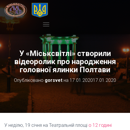
П
Е
Р
Е
М
У «Міськсвітлі» створили
К
відеоролик про народження
Н
головної ялинки Полтави
У
Т
И
Опубліковано
gorsvet
на
17.01.2020
17.01.2020
Н
А
В
І
Г
А
Ц
І
У неділю, 19 січня на Театральній площі
о 12 годині
Ю