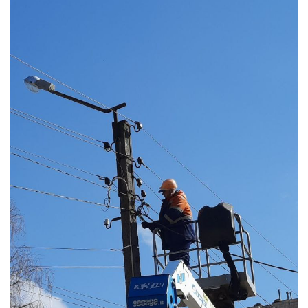
Ц
І
Ю